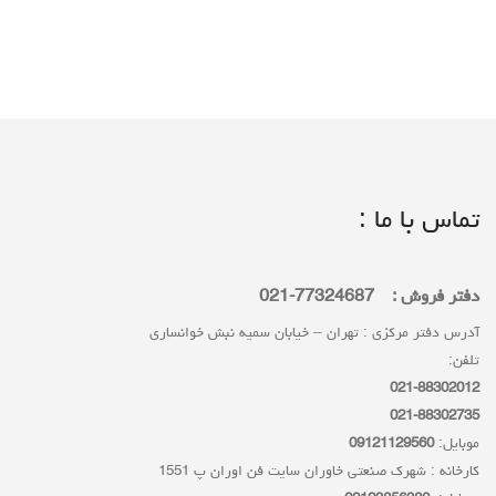
تماس با ما :
دفتر فروش : 77324687-021
آدرس دفتر مرکزی : تهران – خیابان سمیه نبش خوانساری
تلفن:
021-88302012
021-88302735
موبایل:
09121129560
کارخانه : شهرک صنعتی خاوران سایت فن اوران پ 1551