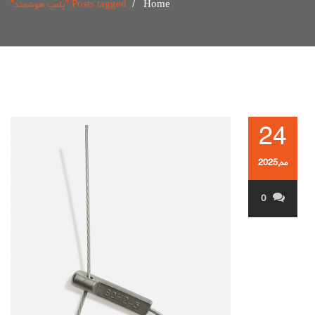
Home
/
Posts tagged "پلمپ هوشمند"
24
مه,2025
0